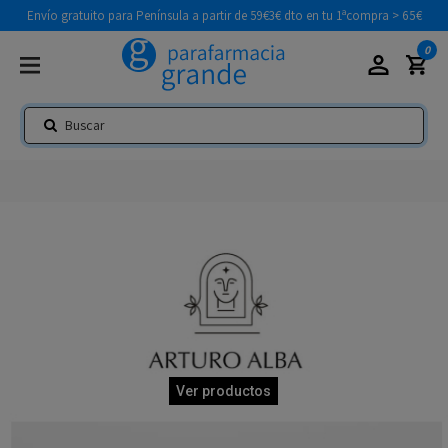
Envío gratuito para Península a partir de 59€
3€ dto en tu 1ªcompra > 65€
0
Ver productos