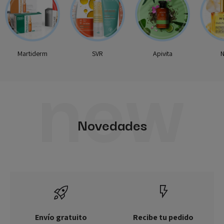
new
Martiderm
SVR
Apivita
N
Novedades
Envío gratuito
Recibe tu pedido