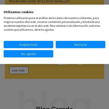
Nos encanta cuidar de ti y de tu familia, por
eso, diariamente damos lo mejor de
nosotros, para ofrecerte las mejores marcas
Utilizamos cookies
a los mejores precios, porque cuidar de ti,
Podemos utilizarlas para el análisis de los datos de nuestros visitantes, para
también es ponértelo más fácil.
mejorar nuestro sitio web, mostrar contenido personalizado y brindarle una
excelente experiencia en el sitio web. Para obtener más información sobre las
cookies que utilizamos, abre los ajustes.
Aceptar todo
Rechazar
No, ajustar
Leer más
blog
Blog Grande