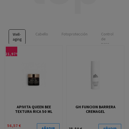
Cabello
Fotoprotección
Control
P
Well-
de
I
aging
peso
-21,97%
APIVITA QUEEN BEE
GH FUNCION BARRERA
TEXTURA RICA 50 ML
CREMAGEL
56,57 €
AÑADIR
35,50 €
AÑADIR