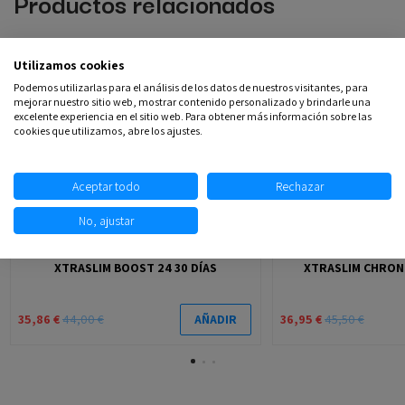
Productos relacionados
-18,5%
-18,79%
Utilizamos cookies
Podemos utilizarlas para el análisis de los datos de nuestros visitantes, para
mejorar nuestro sitio web, mostrar contenido personalizado y brindarle una
excelente experiencia en el sitio web. Para obtener más información sobre las
cookies que utilizamos, abre los ajustes.
Aceptar todo
Rechazar
No, ajustar
XTRASLIM BOOST 24 30 DÍAS
XTRASLIM CHRON
35,86 €
44,00 €
36,95 €
45,50 €
AÑADIR