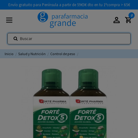
Envío gratuito para Península a partir de 59€
3€ dto en tu 1ªcompra > 65€
0
Inicio
Salud y Nutrición
Control de peso