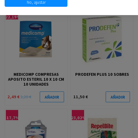
No, ajustar
-22,19%
MEDICOMP COMPRESAS
PRODEFEN PLUS 10 SOBRES
APOSITO ESTERIL 10 X 10 CM
10 UNIDADES
2,49 €
3,20 €
11,50 €
AÑADIR
AÑADIR
-17,7%
-23,02%