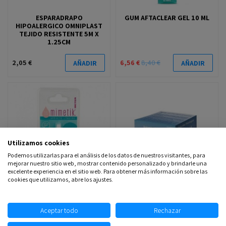
ESPARADRAPO
GUM AFTACLEAR GEL 10 ML
HIPOALERGICO OMNIPLAST
TEJIDO RESISTENTE 5M X
1.25CM
2,05 €
6,56 €
8,40 €
AÑADIR
AÑADIR
Utilizamos cookies
Podemos utilizarlas para el análisis de los datos de nuestros visitantes, para
mejorar nuestro sitio web, mostrar contenido personalizado y brindarle una
excelente experiencia en el sitio web. Para obtener más información sobre las
cookies que utilizamos, abre los ajustes.
MIMETIK APOSITO LIQUIDO
SOLUCION FISIOLOGICA
1.5 G
VITULIA 5 ML 30 UNIDADES
Aceptar todo
Rechazar
5,90 €
4,00 €
AÑADIR
AÑADIR