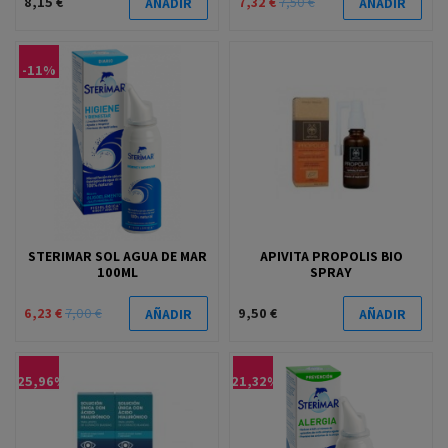
8,15 €
7,32 €
7,50 €
AÑADIR
AÑADIR
-11%
STERIMAR SOL AGUA DE MAR
APIVITA PROPOLIS BIO
100ML
SPRAY
6,23 €
7,00 €
9,50 €
AÑADIR
AÑADIR
-25,96%
-21,32%