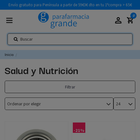
Envío gratuito para Península a partir de 59€
3€ dto en tu 1ªcompra > 65€
0
Inicio
Salud y Nutrición
Filtrar
Ordenar por
elegir
24
-21%