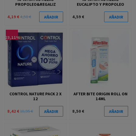
PROPOLEO&REGALIZ
EUCALIPTO Y PROPOLEO
4,19 €
4,50 €
4,59 €
AÑADIR
AÑADIR
-23,11%
CONTROL NATURE PACK 2 X
AFTER BITE ORIGIN ROLL ON
12
14ML
8,42 €
10,95 €
8,50 €
AÑADIR
AÑADIR