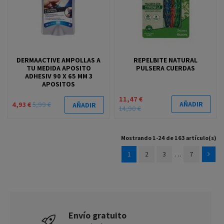
DERMAACTIVE AMPOLLAS A
REPELBITE NATURAL
TU MEDIDA APOSITO
PULSERA CUERDAS
ADHESIV 90 X 65 MM 3
APOSITOS
11,47 €
AÑADIR
4,93 €
5,99 €
AÑADIR
14,90 €
Mostrando 1-24 de 163 artículo(s)
1
2
3
…
7
Envío gratuito