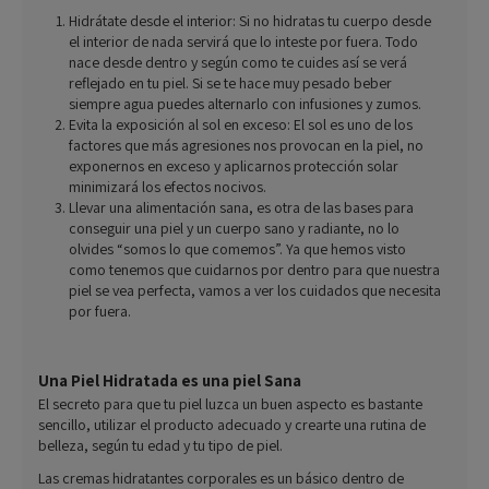
Hidrátate desde el interior: Si no hidratas tu cuerpo desde
el interior de nada servirá que lo inteste por fuera. Todo
nace desde dentro y según como te cuides así se verá
reflejado en tu piel. Si se te hace muy pesado beber
siempre agua puedes alternarlo con infusiones y zumos.
Evita la exposición al sol en exceso: El sol es uno de los
factores que más agresiones nos provocan en la piel, no
exponernos en exceso y aplicarnos protección solar
minimizará los efectos nocivos.
Llevar una alimentación sana, es otra de las bases para
conseguir una piel y un cuerpo sano y radiante, no lo
olvides “somos lo que comemos”. Ya que hemos visto
como tenemos que cuidarnos por dentro para que nuestra
piel se vea perfecta, vamos a ver los cuidados que necesita
por fuera.
Una Piel Hidratada es una piel Sana
El secreto para que tu piel luzca un buen aspecto es bastante
sencillo, utilizar el producto adecuado y crearte una rutina de
belleza, según tu edad y tu tipo de piel.
Las cremas hidratantes corporales es un básico dentro de