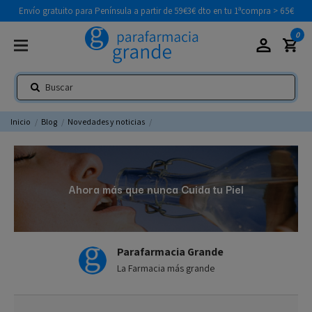
Envío gratuito para Península a partir de 59€
3€ dto en tu 1ªcompra > 65€
0
Inicio
Blog
Novedades y noticias
Ahora más que nunca Cuida tu Piel
Parafarmacia Grande
La Farmacia más grande