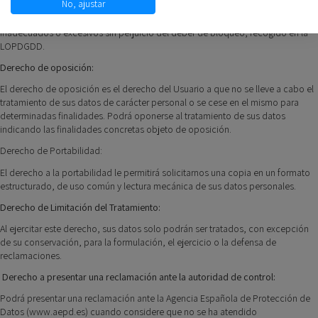
No, ajustar
El derecho de supresión permite que se supriman los datos que resulten ser
inadecuados o excesivos sin perjuicio del deber de bloqueo, recogido en la
LOPDGDD.
Derecho de oposición:
El derecho de oposición es el derecho del Usuario a que no se lleve a cabo el
tratamiento de sus datos de carácter personal o se cese en el mismo para
determinadas finalidades. Podrá oponerse al tratamiento de sus datos
indicando las finalidades concretas objeto de oposición.
Derecho de Portabilidad:
El derecho a la portabilidad le permitirá solicitarnos una copia en un formato
estructurado, de uso común y lectura mecánica de sus datos personales.
Derecho de Limitación del Tratamiento:
Al ejercitar este derecho, sus datos solo podrán ser tratados, con excepción
de su conservación, para la formulación, el ejercicio o la defensa de
reclamaciones.
Derecho a presentar una reclamación ante la autoridad de control:
Podrá presentar una reclamación ante la Agencia Española de Protección de
Datos (www.aepd.es) cuando considere que no se ha atendido