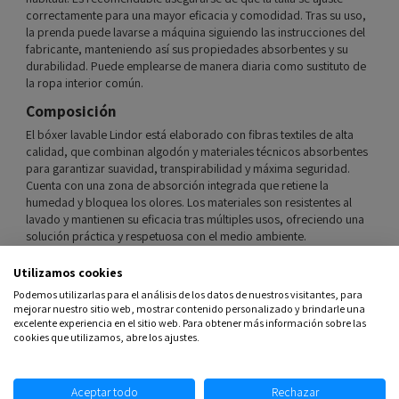
correctamente para una mayor eficacia y comodidad. Tras su uso,
la prenda puede lavarse a máquina siguiendo las instrucciones del
fabricante, manteniendo así sus propiedades absorbentes y su
durabilidad. Puede emplearse de manera diaria como sustituto de
la ropa interior común.
Composición
El bóxer lavable Lindor está elaborado con fibras textiles de alta
calidad, que combinan algodón y materiales técnicos absorbentes
para garantizar suavidad, transpirabilidad y máxima seguridad.
Cuenta con una zona de absorción integrada que retiene la
humedad y bloquea los olores. Los materiales son resistentes al
lavado y mantienen su eficacia tras múltiples usos, ofreciendo una
solución práctica y respetuosa con el medio ambiente.
Talla:
M (mediana)
Utilizamos cookies
Podemos utilizarlas para el análisis de los datos de nuestros visitantes, para
mejorar nuestro sitio web, mostrar contenido personalizado y brindarle una
excelente experiencia en el sitio web. Para obtener más información sobre las
Comentarios
(0)
cookies que utilizamos, abre los ajustes.
Aceptar todo
Rechazar