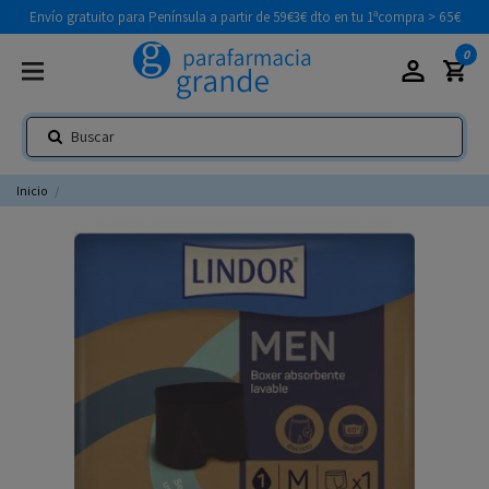
Envío gratuito para Península a partir de 59€
3€ dto en tu 1ªcompra > 65€
0
Inicio