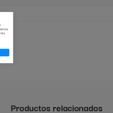
r
iencia
 los
Productos relacionados