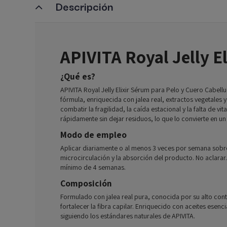
Descripción
APIVITA Royal Jelly E
¿Qué es?
APIVITA Royal Jelly Elixir Sérum para Pelo y Cuero Cabellu
fórmula, enriquecida con jalea real, extractos vegetales 
combatir la fragilidad, la caída estacional y la falta de 
rápidamente sin dejar residuos, lo que lo convierte en un
Modo de empleo
Aplicar diariamente o al menos 3 veces por semana sobr
microcirculación y la absorción del producto. No aclarar
mínimo de 4 semanas.
Composición
Formulado con jalea real pura, conocida por su alto cont
fortalecer la fibra capilar. Enriquecido con aceites esen
siguiendo los estándares naturales de APIVITA.