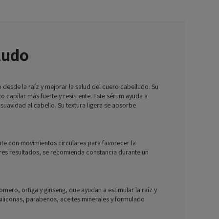
ludo
o desde la raíz y mejorar la salud del cuero cabelludo. Su
o capilar más fuerte y resistente. Este sérum ayuda a
 suavidad al cabello. Su textura ligera se absorbe
te con movimientos circulares para favorecer la
ores resultados, se recomienda constancia durante un
ero, ortiga y ginseng, que ayudan a estimular la raíz y
e siliconas, parabenos, aceites minerales y formulado