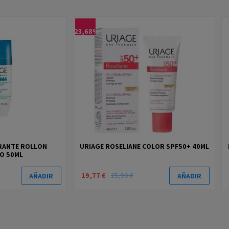
-23,68%
RANTE ROLLON
URIAGE ROSELIANE COLOR SPF50+ 40ML
O 50ML
19,77 €
25,90 €
AÑADIR
AÑADIR