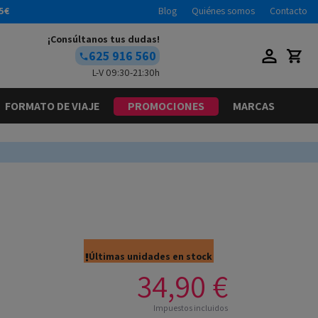
5€
Blog
Quiénes somos
Contacto
¡Consúltanos tus dudas!
625 916 560
L-V 09:30-21:30h
FORMATO DE VIAJE
PROMOCIONES
MARCAS
Últimas unidades en stock
34,90 €
Impuestos incluidos