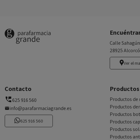
Encuéntra
Calle Sahagún
28925 Alcorcó
Ver el m
Contacto
Productos
Productos de 
625 916 560
Productos den
info@parafarmaciagrande.es
Productos bot
625 916 560
Productos cap
Productos sol
Productos an