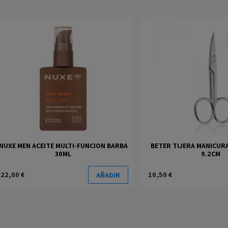
NUXE MEN ACEITE MULTI-FUNCION BARBA
BETER TIJERA MANICUR
30ML
9.2CM
22,00 €
10,50 €
AÑADIR