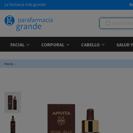
La farmacia más grande
E
FACIAL
CORPORAL
CABELLO
SALUD 
Inicio