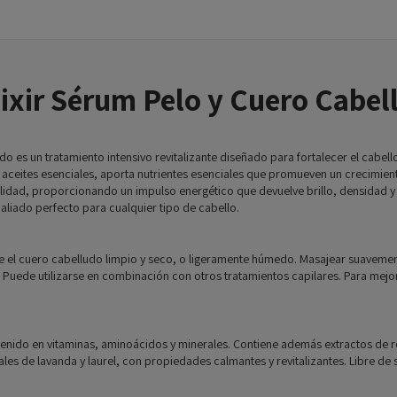
lixir Sérum Pelo y Cuero Cabel
do es un tratamiento intensivo revitalizante diseñado para fortalecer el cabell
y aceites esenciales, aporta nutrientes esenciales que promueven un crecimient
vitalidad, proporcionando un impulso energético que devuelve brillo, densidad y
 aliado perfecto para cualquier tipo de cabello.
e el cuero cabelludo limpio y seco, o ligeramente húmedo. Masajear suavemen
. Puede utilizarse en combinación con otros tratamientos capilares. Para mej
enido en vitaminas, aminoácidos y minerales. Contiene además extractos de rom
ciales de lavanda y laurel, con propiedades calmantes y revitalizantes. Libre d