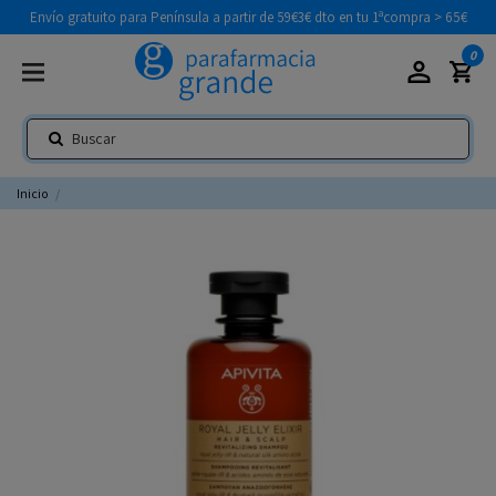
Envío gratuito para Península a partir de 59€
3€ dto en tu 1ªcompra > 65€
0
Inicio