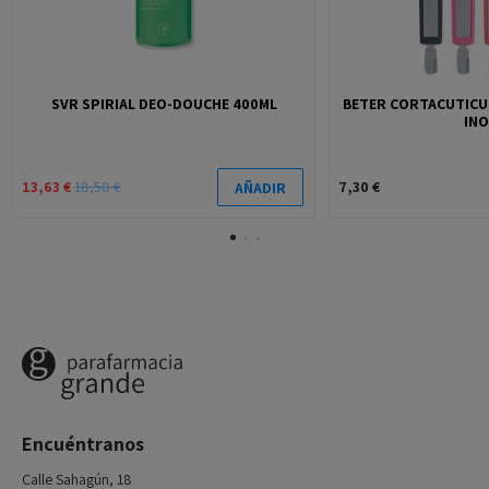
SVR SPIRIAL DEO-DOUCHE 400ML
BETER CORTACUTICUL
INO
13,63 €
18,50 €
7,30 €
AÑADIR
Encuéntranos
Calle Sahagún, 18