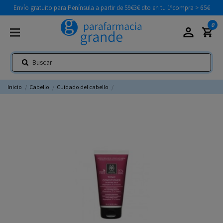
Envío gratuito para Península a partir de 59€
3€ dto en tu 1ªcompra > 65€
0
Inicio
Cabello
Cuidado del cabello