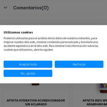
Comentarios
(0)
Productos relacionados
Utilizamos cookies
Podemos utilizarlas para el análisis de los datos de nuestros visitantes, para
mejorar nuestro sitio web, mostrar contenido personalizado y brindarle una
excelente experiencia en el sitio web. Para obtener más información sobre las
-20,24%
cookies que utilizamos, abre los ajustes.
Aceptar todo
Rechazar
No, ajustar
APIVITA HYDRATION ACONDICIONADOR
APIVITA KIDS MI
SIN ACLARADO
ARANDANO&MI