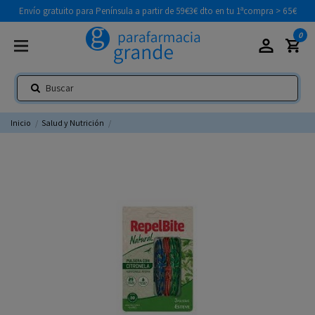
Envío gratuito para Península a partir de 59€
3€ dto en tu 1ªcompra > 65€
0
Inicio
Salud y Nutrición