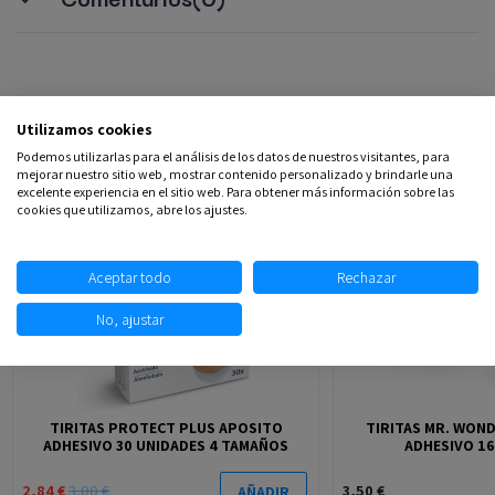
Productos relacionados
Utilizamos cookies
Podemos utilizarlas para el análisis de los datos de nuestros visitantes, para
mejorar nuestro sitio web, mostrar contenido personalizado y brindarle una
-5,33%
excelente experiencia en el sitio web. Para obtener más información sobre las
cookies que utilizamos, abre los ajustes.
Aceptar todo
Rechazar
No, ajustar
TIRITAS PROTECT PLUS APOSITO
TIRITAS MR. WON
ADHESIVO 30 UNIDADES 4 TAMAÑOS
ADHESIVO 16
2,84 €
3,00 €
3,50 €
AÑADIR