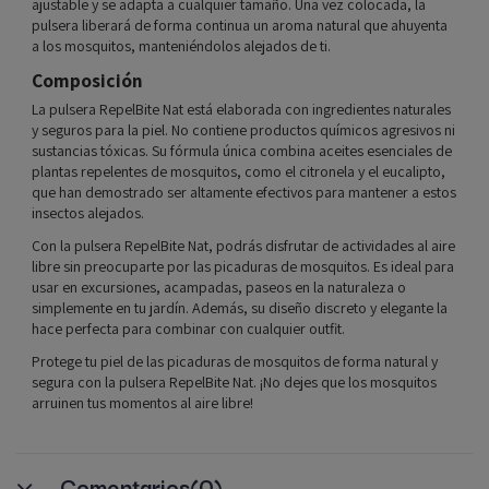
ajustable y se adapta a cualquier tamaño. Una vez colocada, la
pulsera liberará de forma continua un aroma natural que ahuyenta
a los mosquitos, manteniéndolos alejados de ti.
Composición
La pulsera RepelBite Nat está elaborada con ingredientes naturales
y seguros para la piel. No contiene productos químicos agresivos ni
sustancias tóxicas. Su fórmula única combina aceites esenciales de
plantas repelentes de mosquitos, como el citronela y el eucalipto,
que han demostrado ser altamente efectivos para mantener a estos
insectos alejados.
Con la pulsera RepelBite Nat, podrás disfrutar de actividades al aire
libre sin preocuparte por las picaduras de mosquitos. Es ideal para
usar en excursiones, acampadas, paseos en la naturaleza o
simplemente en tu jardín. Además, su diseño discreto y elegante la
hace perfecta para combinar con cualquier outfit.
Protege tu piel de las picaduras de mosquitos de forma natural y
segura con la pulsera RepelBite Nat. ¡No dejes que los mosquitos
arruinen tus momentos al aire libre!
Comentarios
(0)