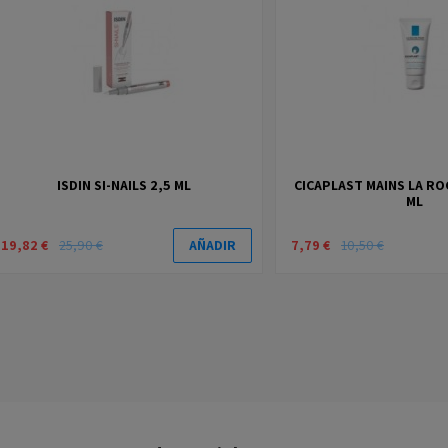
ISDIN SI-NAILS 2,5 ML
CICAPLAST MAINS LA RO
ML
19,82 €
25,90 €
7,79 €
10,50 €
AÑADIR