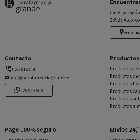
Encuéntra
Calle Sahagún
28925 Alcorcó
Ver el m
Contacto
Productos
Productos de 
625 916 560
Productos den
info@parafarmaciagrande.es
Productos bot
625 916 560
Productos cap
Productos sol
Productos an
Pago 100% seguro
Envíos 24/
Elige entre los siguientes
Gratis a Penínsul