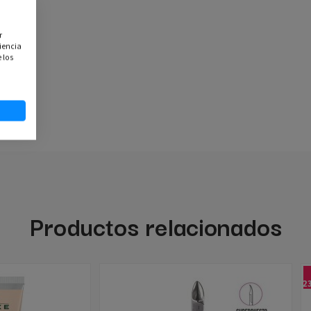
r
iencia
 los
Productos relacionados
-2