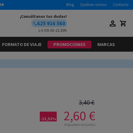
5€
Blog
Quiénes somos
Contacto
¡Consúltanos tus dudas!
625 916 560
L-V 09:30-21:30h
FORMATO DE VIAJE
PROMOCIONES
MARCAS
3,40 €
2,60 €
-23,53%
Impuestos incluidos