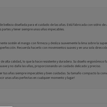
e belleza diseñada para el cuidado de las uñas. Está fabricada con vidrio de al
as partes y tener siempre unas uñas impecables.
emente sostén el mango con firmeza y desliza suavemente la lima sobre la superf
mperfección. Recuerda hacerlo con movimientos suaves y en una sola dirección
 de alta calidad, lo que la hace resistente y duradera. Su diseño ergonómico fa
s suave y no daña las uñas, proporcionando un cuidado delicado y preciso.
er tus uñas siempre impecables y bien cuidadas. Su tamaño compacto la convie
lucir unas uñas perfectas en cualquier momento y lugar!