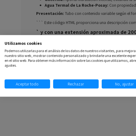
Agua Termal de La Roche-Posay:
Con propiedades
Presentación:
Tubo con contenido variable según el fo
``` Este código HTML proporciona una descripción co
` y con una extensión aproximada de 200 
Utilizamos cookies
Podemos utilizarlas para el análisis de los datos de nuestros visitantes, para mejora
Comentarios
(0)
nuestro sitio web, mostrar contenido personalizado y brindarle una excelente exper
en el sitio web. Para obtener más información sobre las cookies que utilizamos, abre
ajustes.
Aceptar todo
Rechazar
No, ajustar