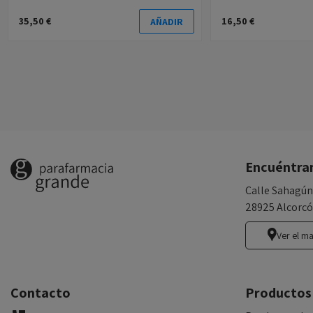
35,50 €
16,50 €
AÑADIR
Encuéntra
Calle Sahagún
28925 Alcorcó
Ver el m
Contacto
Productos