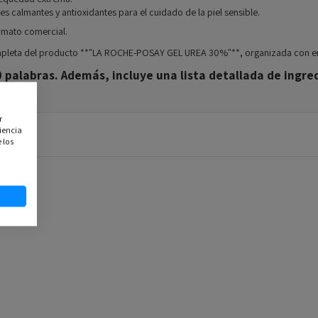
 calmantes y antioxidantes para el cuidado de la piel sensible.
rmato comercial.
mpleta del producto **"LA ROCHE-POSAY GEL UREA 30%"**, organizada con 
palabras. Además, incluye una lista detallada de ingred
r
iencia
 los