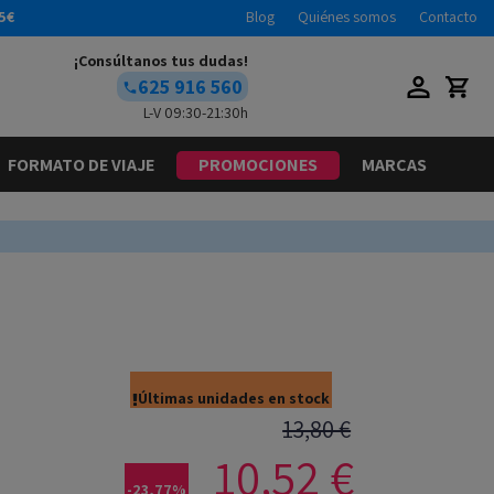
5€
Blog
Quiénes somos
Contacto
¡Consúltanos tus dudas!
625 916 560
L-V 09:30-21:30h
FORMATO DE VIAJE
PROMOCIONES
MARCAS
Últimas unidades en stock
13,80 €
10,52 €
-23,77%