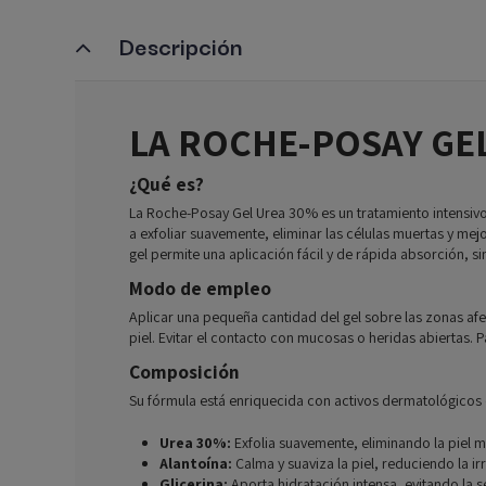
Descripción
LA ROCHE-POSAY GE
¿Qué es?
La Roche-Posay Gel Urea 30% es un tratamiento intensiv
a exfoliar suavemente, eliminar las células muertas y mejo
gel permite una aplicación fácil y de rápida absorción, si
Modo de empleo
Aplicar una pequeña cantidad del gel sobre las zonas afe
piel. Evitar el contacto con mucosas o heridas abiertas.
Composición
Su fórmula está enriquecida con activos dermatológicos 
Urea 30%:
Exfolia suavemente, eliminando la piel m
Alantoína:
Calma y suaviza la piel, reduciendo la i
Glicerina:
Aporta hidratación intensa, evitando la