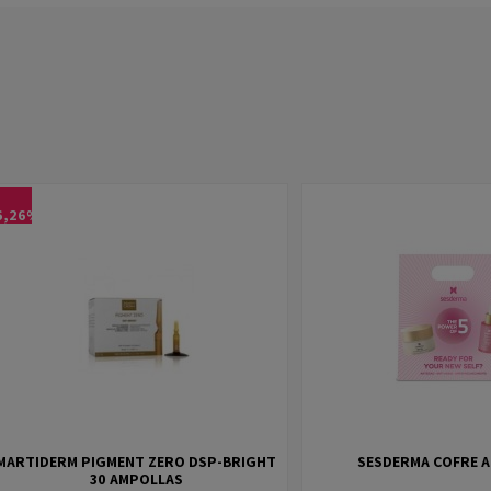
6,26%
MARTIDERM PIGMENT ZERO DSP-BRIGHT
SESDERMA COFRE 
30 AMPOLLAS