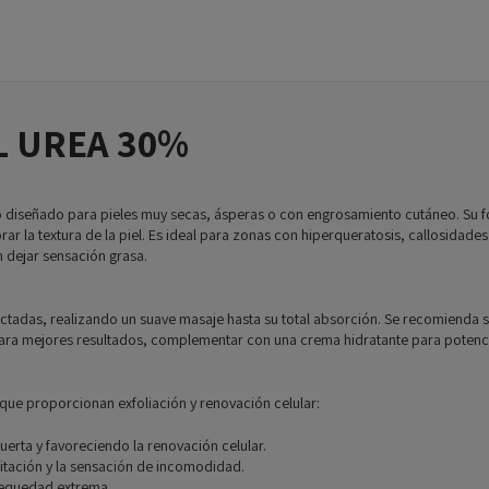
L UREA 30%
o diseñado para pieles muy secas, ásperas o con engrosamiento cutáneo. Su 
rar la textura de la piel. Es ideal para zonas con hiperqueratosis, callosidades
n dejar sensación grasa.
ctadas, realizando un suave masaje hasta su total absorción. Se recomienda su
 Para mejores resultados, complementar con una crema hidratante para potenci
que proporcionan exfoliación y renovación celular:
uerta y favoreciendo la renovación celular.
rritación y la sensación de incomodidad.
 sequedad extrema.