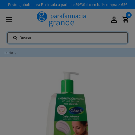
Envío gratuito para Península a partir de 59€
3€ dto en tu 1ªcompra > 65€
0
Inicio