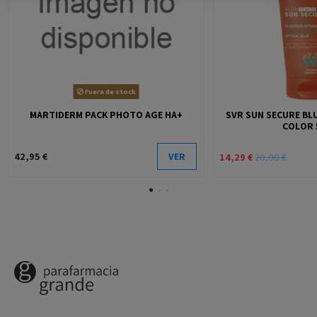
Fuera de stock
MARTIDERM PACK PHOTO AGE HA+
SVR SUN SECURE BLU
COLOR 
42,95 €
VER
14,29 €
20,00 €