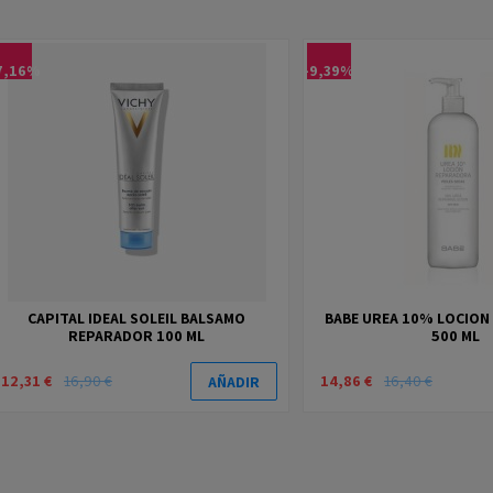
7,16%
-9,39%
CAPITAL IDEAL SOLEIL BALSAMO
BABE UREA 10% LOCIO
REPARADOR 100 ML
500 ML
12,31 €
16,90 €
14,86 €
16,40 €
AÑADIR