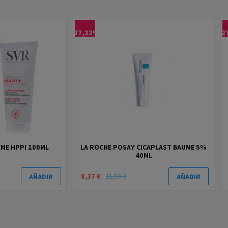
-27,22%
-2
EME HPPI 100ML
LA ROCHE POSAY CICAPLAST BAUME 5%
40ML
8,37 €
11,50 €
AÑADIR
AÑADIR