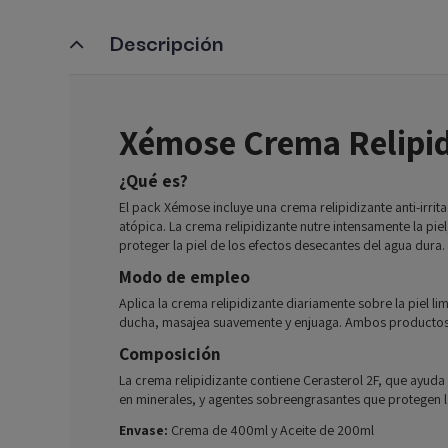
Descripción
Xémose Crema Relipid
¿Qué es?
El pack Xémose incluye una crema relipidizante anti-irr
atópica. La crema relipidizante nutre intensamente la piel
proteger la piel de los efectos desecantes del agua dura.
Modo de empleo
Aplica la crema relipidizante diariamente sobre la piel l
ducha, masajea suavemente y enjuaga. Ambos productos son
Composición
La crema relipidizante contiene Cerasterol 2F, que ayuda a
en minerales, y agentes sobreengrasantes que protegen la
Envase:
Crema de 400ml y Aceite de 200ml