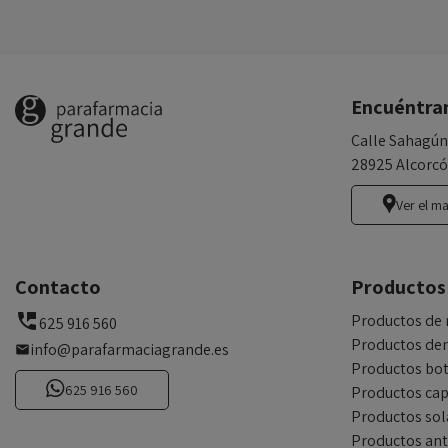
Encuéntra
Calle Sahagún
28925 Alcorcó
Ver el m
Contacto
Productos
Productos de 
625 916 560
Productos den
info@parafarmaciagrande.es
Productos bot
625 916 560
Productos cap
Productos sol
Productos an