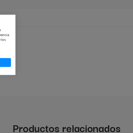
r
iencia
 los
Productos relacionados