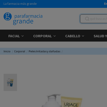
La farmacia más grande
E
FACIAL
CORPORAL
CABELLO
SALUD 
Inicio
Corporal
Pieles Irritadas y dañadas