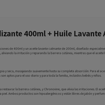
izante 400ml + Huile Lavante
itaciones de 400ml y un aceite lavante calmante de 200ml, diseñado especialme
, aliviando la irritación y reparando la barrera cutánea, mientras que el aceit
impia y seca, masajeando suavemente hasta su completa absorción. Para el acei
 aptos para el uso diario y para toda la familia, incluidos bebés y niños.
 restaurar la barrera cutánea, y Chronoxine, que alivia las irritaciones. El ac
 piel. Ambos productos son hipoalergénicos y están libres de jabón y perfumes