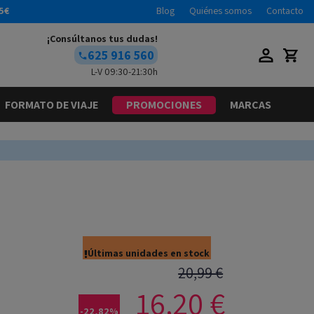
5€
Blog
Quiénes somos
Contacto
¡Consúltanos tus dudas!
625 916 560
L-V 09:30-21:30h
FORMATO DE VIAJE
PROMOCIONES
MARCAS
Últimas unidades en stock
20,99 €
16,20 €
-22,82%