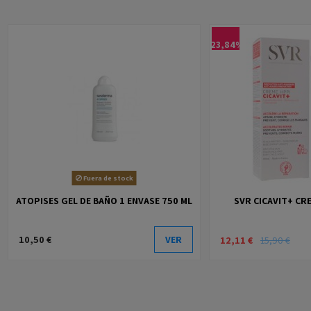
-23,84%
Fuera de stock
ATOPISES GEL DE BAÑO 1 ENVASE 750 ML
SVR CICAVIT+ CR
10,50 €
VER
12,11 €
15,90 €