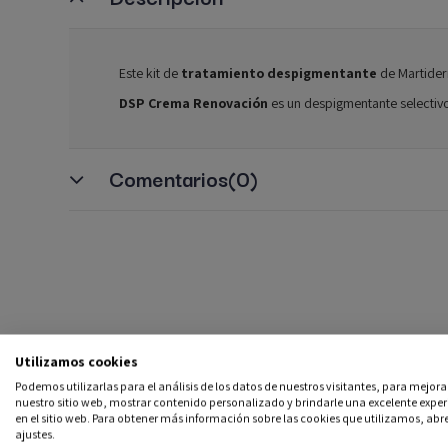
Este kit de
tratamiento despigmentante
de Martider
DSP Crema Renovación
es un despigmentante selectivo c
Comentarios
(0)
Utilizamos cookies
Podemos utilizarlas para el análisis de los datos de nuestros visitantes, para mejora
nuestro sitio web, mostrar contenido personalizado y brindarle una excelente exper
en el sitio web. Para obtener más información sobre las cookies que utilizamos, abre
ajustes.