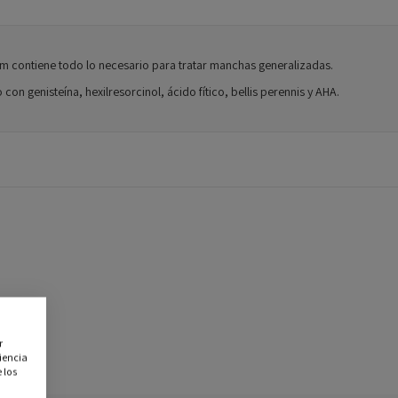
m contiene todo lo necesario para tratar manchas generalizadas.
on genisteína, hexilresorcinol, ácido fítico, bellis perennis y AHA.
r
iencia
 los