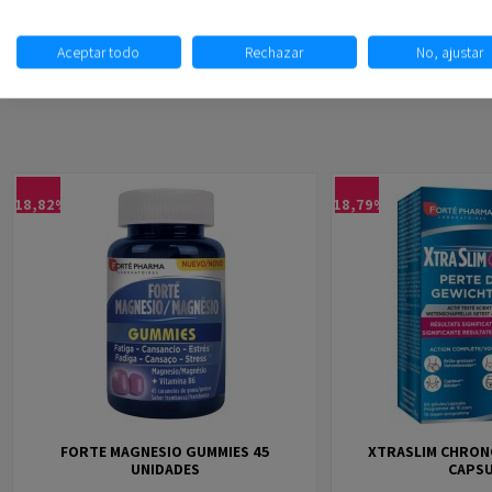
Aceptar todo
Rechazar
No, ajustar
-18,82%
-18,79%
FORTE MAGNESIO GUMMIES 45
XTRASLIM CHRONO
UNIDADES
CAPS