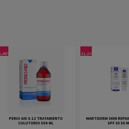
6,48%
-21,1%
PERIO AID 0.12 TRATAMIENTO
MARTIDERM SKIN REPAI
COLUTORIO 500 ML
SPF 30 50 M