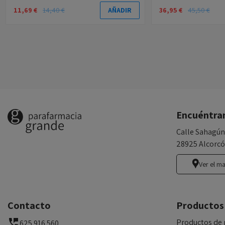
11,69 €
14,40 €
36,95 €
45,50 €
AÑADIR
Encuéntra
Calle Sahagún
28925 Alcorcó
Ver el m
Contacto
Productos
Productos de 
625 916 560