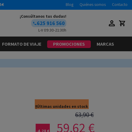
5€
Blog
Quiénes somos
Contacto
¡Consúltanos tus dudas!
625 916 560
L-V 09:30-21:30h
FORMATO DE VIAJE
PROMOCIONES
MARCAS
Últimas unidades en stock
63,90 €
59,62 €
-4,28 €