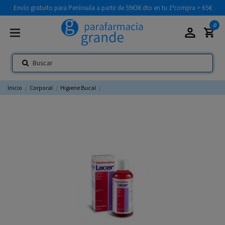
Envío gratuito para Península a partir de 59€
3€ dto en tu 1ªcompra > 65€
0
Inicio
Corporal
Higiene Bucal