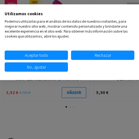
-20%
Utilizamos cookies
Podemos utilizarlas para el análisis de los datos de nuestros visitantes, para
mejorar nuestro sitio web, mostrar contenido personalizado y brindarle una
excelente experiencia en el sitio web. Para obtener más información sobre las
cookies que utilizamos, abre los ajustes.
Aceptar todo
Rechazar
No, ajustar
CEPILLO INTERDENTAL VIAJE GUM 1612
PHB TIME TO CAR
TRAV-LER CILINDRICO 1.4 MM 6 U
DENTRIFIC
3,92 €
4,90 €
5,90 €
AÑADIR