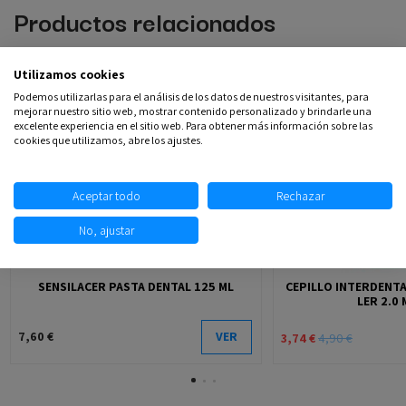
Productos relacionados
Utilizamos cookies
-23,67%
Podemos utilizarlas para el análisis de los datos de nuestros visitantes, para
mejorar nuestro sitio web, mostrar contenido personalizado y brindarle una
excelente experiencia en el sitio web. Para obtener más información sobre las
cookies que utilizamos, abre los ajustes.
Aceptar todo
Rechazar
No, ajustar
Fuera de stock
SENSILACER PASTA DENTAL 125 ML
CEPILLO INTERDENTA
LER 2.0 
7,60 €
VER
3,74 €
4,90 €