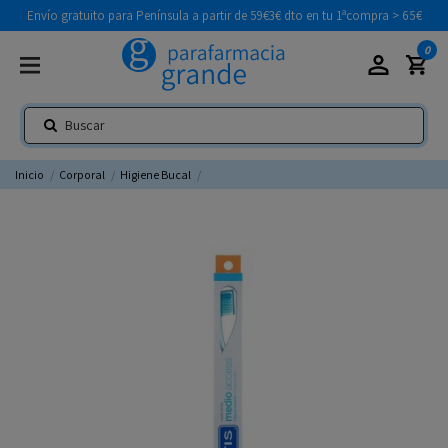
Envío gratuito para Península a partir de 59€
3€ dto en tu 1ªcompra > 65€
0
Inicio
Corporal
Higiene Bucal