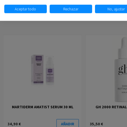
Aceptar todo
Rechazar
No, ajustar
MARTIDERM AMATIST SERUM 30 ML
GH 2000 RETINAL
34,90 €
35,50 €
AÑADIR