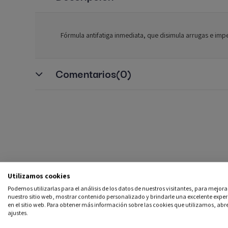
Fórmula antifatiga inmediata, que disimula arrugas e impe
Comentarios
(0)
Utilizamos cookies
Podemos utilizarlas para el análisis de los datos de nuestros visitantes, para mejora
nuestro sitio web, mostrar contenido personalizado y brindarle una excelente exper
en el sitio web. Para obtener más información sobre las cookies que utilizamos, abre
ajustes.