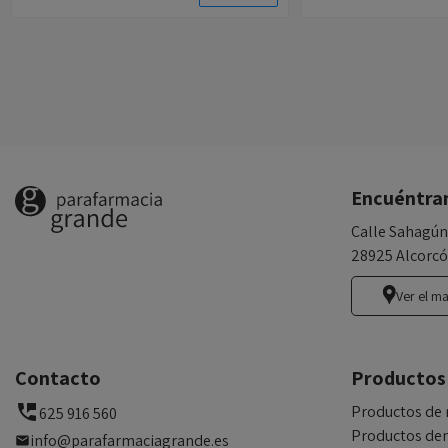
Encuéntra
Calle Sahagún
28925 Alcorcó
Ver el m
Contacto
Productos
Productos de 
625 916 560
Productos den
info@parafarmaciagrande.es