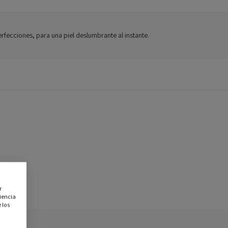
rfecciones, para una piel deslumbrante al instante.
r
iencia
 los