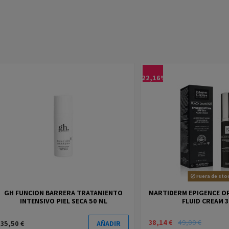
-22,16%
Fuera de sto
GH FUNCION BARRERA TRATAMIENTO
MARTIDERM EPIGENCE OP
INTENSIVO PIEL SECA 50 ML
FLUID CREAM 
38,14 €
49,00 €
35,50 €
AÑADIR