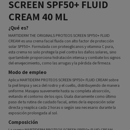
SCREEN SPF50+ FLUID
CREAM 40 ML
¿Qué es?
MARTIDERM THE ORIGINALS PROTEOS SCREEN SPF50+ FLUID
CREAM es una crema facial fluida con alto factor de protección
solar SPF50+. Formulada con proteoglicanos y vitamina C pura,
esta crema no solo protege la piel contra los daños solares, sino
que también proporciona hidratación intensa y combate los signos
del envejecimiento, como las arrugas y la pérdida de firmeza.
Modo de empleo
Aplica MARTIDERM PROTEOS SCREEN SPF50+ FLUID CREAM sobre
la piel limpia y seca del rostro y el cuello, distribuyendo de manera
uniforme. Masajea suavemente hasta su completa absorción,
evitando el contorno de los ojos. Úsala diariamente como último
paso de tu rutina de cuidado facial, antes de la exposición solar
directa y reaplica cada 2 horas o según sea necesario durante la
exposición prolongada al sol.
Composición
La crema MARTIDERM PROTEOS SCREEN SPF50+ FLUID CREAM