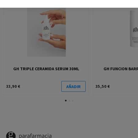
GH TRIPLE CERAMIDA SERUM 30ML
GH FUNCION BAR
33,90 €
35,50 €
AÑADIR