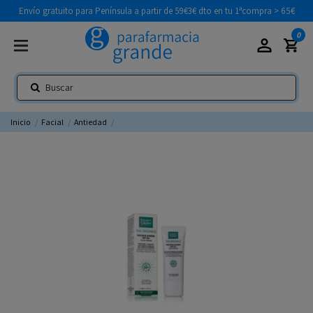
Envío gratuito para Península a partir de 59€
3€ dto en tu 1ªcompra > 65€
0
Inicio
Facial
Antiedad