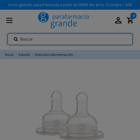
Envío gratuito para Península a partir de 59€
3€ dto en tu 1ªcompra > 65€
0
Inicio
Infantil
Utensilios Alimentación