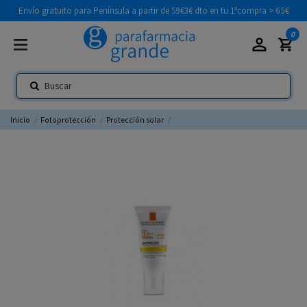
Envío gratuito para Península a partir de 59€
3€ dto en tu 1ªcompra > 65€
0
Inicio
Fotoprotección
Protección solar