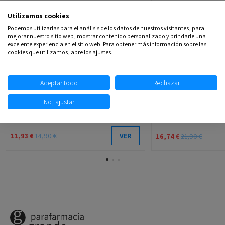
Utilizamos cookies
Podemos utilizarlas para el análisis de los datos de nuestros visitantes, para
mejorar nuestro sitio web, mostrar contenido personalizado y brindarle una
excelente experiencia en el sitio web. Para obtener más información sobre las
cookies que utilizamos, abre los ajustes.
Aceptar todo
Rechazar
Fuera de stock
No, ajustar
HYSEAC SOLAR SPF 50 FLUIDO SOLAR
SVR SUN SECURE LAI
URIAGE 50 ML
11,93 €
14,90 €
VER
16,74 €
21,90 €