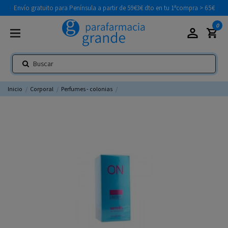
Envío gratuito para Península a partir de 59€
3€ dto en tu 1ªcompra > 65€
0
Inicio
Corporal
Perfumes - colonias