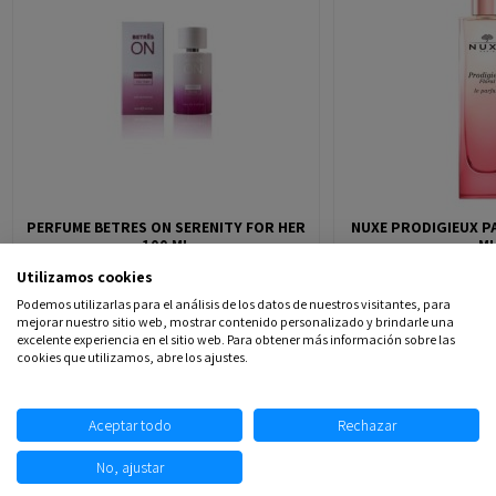
PERFUME BETRES ON SERENITY FOR HER
NUXE PRODIGIEUX P
100 ML
M
Utilizamos cookies
7,53 €
10,85 €
37,00 €
AÑADIR
Podemos utilizarlas para el análisis de los datos de nuestros visitantes, para
mejorar nuestro sitio web, mostrar contenido personalizado y brindarle una
excelente experiencia en el sitio web. Para obtener más información sobre las
cookies que utilizamos, abre los ajustes.
Aceptar todo
Rechazar
No, ajustar