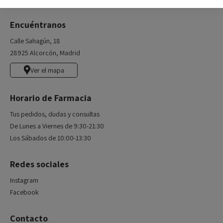
Encuéntranos
Calle Sahagún, 18
28925 Alcorcón, Madrid
Ver el mapa
Horario de Farmacia
Tus pedidos, dudas y consultas
De Lunes a Viernes de 9:30-21:30
Los Sábados de 10:00-13:30
Redes sociales
Instagram
Facebook
Contacto