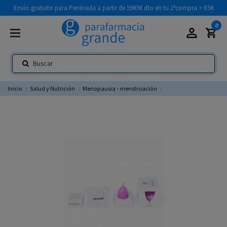
Envío gratuito para Península a partir de 59€
3€ dto en tu 1ªcompra > 65€
0
Inicio
Salud y Nutrición
Menopausia - menstruación