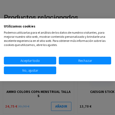
Productos relacionados
Utilizamos cookies
Podemos utilizarlas para el análisis de los datos de nuestros visitantes, para
-19,9%
mejorar nuestro sitio web, mostrar contenido personalizado y brindarle una
excelente experiencia en el sitio web. Para obtener más información sobre las
cookies que utilizamos, abre los ajustes.
Aceptar todo
Rechazar
No, ajustar
AMMO COLORS COPA MENSTRUAL TALLA
CAESGIN STICK
S
24,75 €
30,90 €
13,70 €
AÑADIR