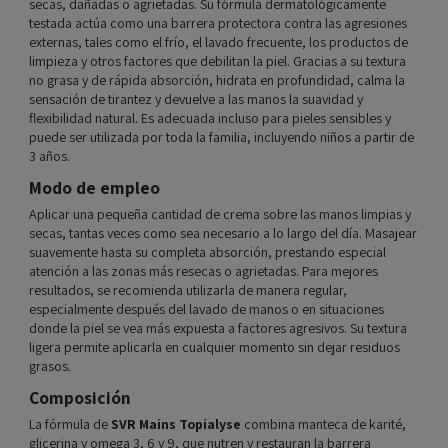
secas, dañadas o agrietadas. Su fórmula dermatológicamente
testada actúa como una barrera protectora contra las agresiones
externas, tales como el frío, el lavado frecuente, los productos de
limpieza y otros factores que debilitan la piel. Gracias a su textura
no grasa y de rápida absorción, hidrata en profundidad, calma la
sensación de tirantez y devuelve a las manos la suavidad y
flexibilidad natural. Es adecuada incluso para pieles sensibles y
puede ser utilizada por toda la familia, incluyendo niños a partir de
3 años.
Modo de empleo
Aplicar una pequeña cantidad de crema sobre las manos limpias y
secas, tantas veces como sea necesario a lo largo del día. Masajear
suavemente hasta su completa absorción, prestando especial
atención a las zonas más resecas o agrietadas. Para mejores
resultados, se recomienda utilizarla de manera regular,
especialmente después del lavado de manos o en situaciones
donde la piel se vea más expuesta a factores agresivos. Su textura
ligera permite aplicarla en cualquier momento sin dejar residuos
grasos.
Composición
La fórmula de
SVR Mains Topialyse
combina manteca de karité,
glicerina y omega 3, 6 y 9, que nutren y restauran la barrera