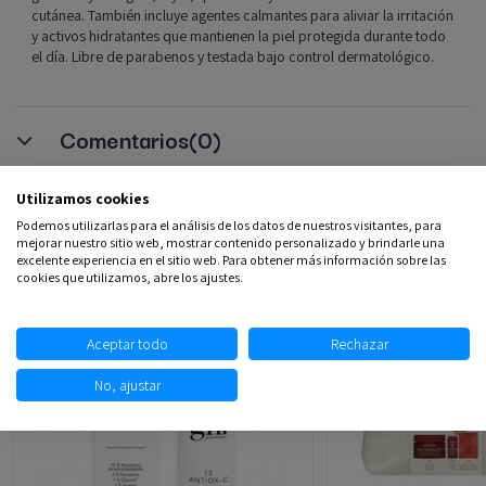
cutánea. También incluye agentes calmantes para aliviar la irritación
y activos hidratantes que mantienen la piel protegida durante todo
el día. Libre de parabenos y testada bajo control dermatológico.
Comentarios
(0)
Utilizamos cookies
Podemos utilizarlas para el análisis de los datos de nuestros visitantes, para
Productos relacionados
mejorar nuestro sitio web, mostrar contenido personalizado y brindarle una
excelente experiencia en el sitio web. Para obtener más información sobre las
cookies que utilizamos, abre los ajustes.
Aceptar todo
Rechazar
No, ajustar