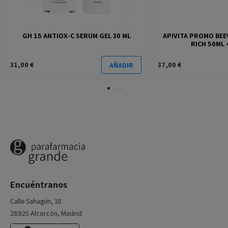
GH 15 ANTIOX-C SERUM GEL 30 ML
APIVITA PROMO BEEV
RICH 50ML 
31,00 €
37,00 €
AÑADIR
Encuéntranos
Calle Sahagún, 18
28925 Alcorcón, Madrid