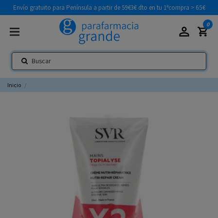
Envío gratuito para Península a partir de 59€
3€ dto en tu 1ªcompra > 65€
0
Inicio