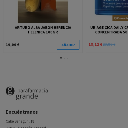
Fuera d
ARTURO ALBA JABON HERENCIA
URIAGE CICA DAILY 
HELENICA 100GR
CONCENTRADA 50
18,12 €
23,80 €
19,00 €
AÑADIR
Encuéntranos
Calle Sahagún, 18