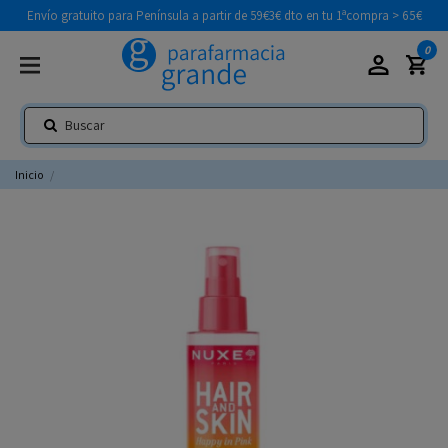
Envío gratuito para Península a partir de 59€
3€ dto en tu 1ªcompra > 65€
0
Inicio