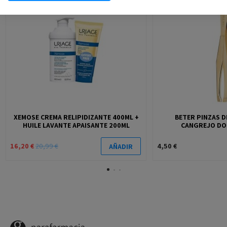
-22,82%
XEMOSE CREMA RELIPIDIZANTE 400ML +
BETER PINZAS D
HUILE LAVANTE APAISANTE 200ML
CANGREJO DOR
16,20 €
20,99 €
4,50 €
AÑADIR