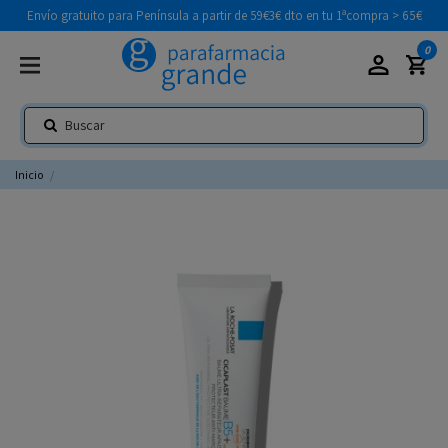
Envío gratuito para Península a partir de 59€
3€ dto en tu 1ªcompra > 65€
0
Inicio