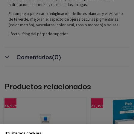
hidratación, la firmeza y disminuir las arrugas.
El complejo patentado antiglicación de flores blancas y el extracto
de té verde, mejoran el aspecto de ojeras oscuras pigmentarias
(color marrón), vasculares (color azul, rosa o morado) y bolsas.
Efecto lifting del párpado superior.
Comentarios
(0)
Productos relacionados
-24,97%
-22,35%
Utilizamos cookies