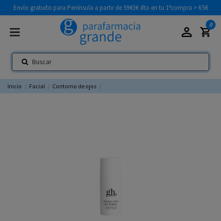
Envío gratuito para Península a partir de 59€
3€ dto en tu 1ªcompra > 65€
0
Inicio
Facial
Contorno de ojos