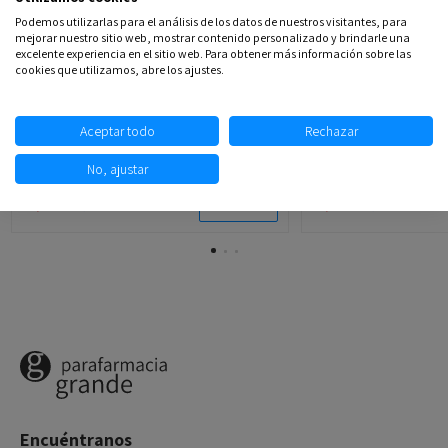
Podemos utilizarlas para el análisis de los datos de nuestros visitantes, para
mejorar nuestro sitio web, mostrar contenido personalizado y brindarle una
excelente experiencia en el sitio web. Para obtener más información sobre las
cookies que utilizamos, abre los ajustes.
Aceptar todo
Rechazar
LA ROCHE POSAY EFFACLAR DUO SPF 30
UREADIN CONTORNO 
MICELAR
No, ajustar
14,93 €
19,90 €
13,97 €
17,99 €
AÑADIR
Encuéntranos