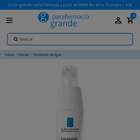
Envío gratuito para Península a partir de 59€
3€ dto en tu 1ªcompra > 65€
0
Inicio
Facial
Contorno de ojos