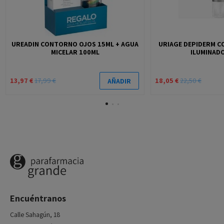
UREADIN CONTORNO OJOS 15ML + AGUA
URIAGE DEPIDERM C
MICELAR 100ML
ILUMINADO
13,97 €
17,99 €
18,05 €
22,50 €
AÑADIR
Encuéntranos
Calle Sahagún, 18