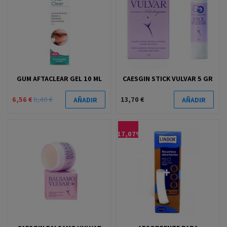
GUM AFTACLEAR GEL 10 ML
CAESGIN STICK VULVAR 5 GR
6,56 €
8,40 €
13,70 €
AÑADIR
AÑADIR
-17,07%