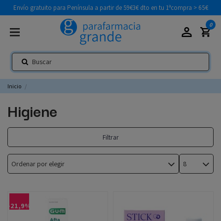
Envío gratuito para Península a partir de 59€
3€ dto en tu 1ªcompra > 65€
0
Inicio
Higiene
Filtrar
Ordenar por
elegir
8
-21,9%