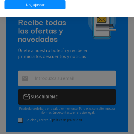
No, ajustar
NEWSLETTER
Recibe todas
las ofertas y
novedades
Únete a nuestro boletín y recibe en
primicia los descuentos y noticias
SUSCRIBIRME
Puede darse de baja en cualquier momento. Para ello, consulte nuestra
información de contacto en el aviso legal.
He leído y acepto la
política de privacidad.