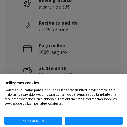
Envío gratuito
a partir de 59€
Recibe tu pedido
en 48-72horas
Pago online
100% seguro
3€ dto en tu
1ªcompra > 65€
Utilizamos cookies
Podemos utilizarlas para el análisis de los datos de nuestros visitantes, para
Descuentos
mejorar nuestro sitio web, mostrar contenido personalizado y brindarle una
únicos
excelente experiencia en el sitio web. Para obtener más información sobre las
cookies que utilizamos, abre los ajustes.
Aceptar todo
Rechazar