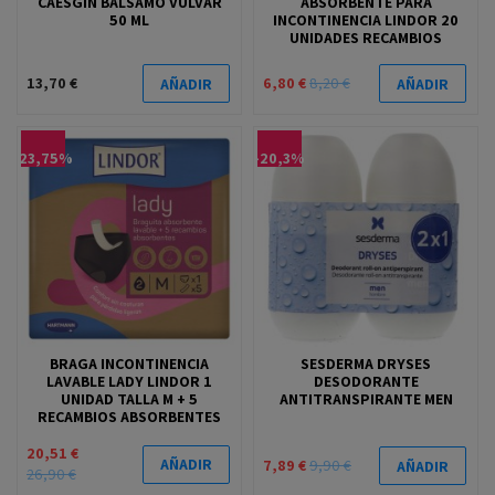
CAESGIN BALSAMO VULVAR
ABSORBENTE PARA
50 ML
INCONTINENCIA LINDOR 20
UNIDADES RECAMBIOS
13,70 €
6,80 €
8,20 €
AÑADIR
AÑADIR
-23,75%
-20,3%
BRAGA INCONTINENCIA
SESDERMA DRYSES
LAVABLE LADY LINDOR 1
DESODORANTE
UNIDAD TALLA M + 5
ANTITRANSPIRANTE MEN
RECAMBIOS ABSORBENTES
20,51 €
AÑADIR
7,89 €
9,90 €
AÑADIR
26,90 €